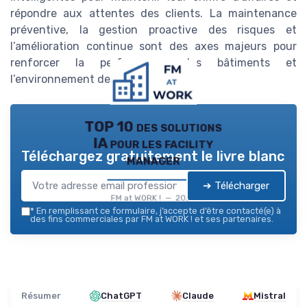
répondre aux attentes des clients. La maintenance
préventive, la gestion proactive des risques et
l’amélioration continue sont des axes majeurs pour
renforcer la performance des bâtiments et
l’environnement de travail.
TOP 10 des solutions
IA pour les facility
Téléchargez gratuitement le livre blanc
manager
➔ Télécharger
FM at WORK ! — 2026
*
En remplissant ce formulaire, j’accepte d’être contacté(e) à
des fins commerciales par FM at WORK ! et ses partenaires.
Résumer
ChatGPT
Claude
Mistral