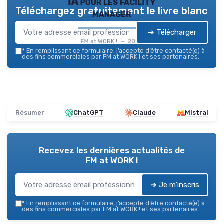
IA pour les facility
Téléchargez gratuitement le livre blanc
manager
➔ Télécharger
FM at WORK ! — 2026
*
En remplissant ce formulaire, j’accepte d’être contacté(e) à
des fins commerciales par FM at WORK ! et ses partenaires.
Résumer
ChatGPT
Claude
Mistral
Recevez les dernières actualités de
FM at WORK !
➔ Je m'inscris
*
En remplissant ce formulaire, j’accepte d’être contacté(e) à
des fins commerciales par FM at WORK ! et ses partenaires.