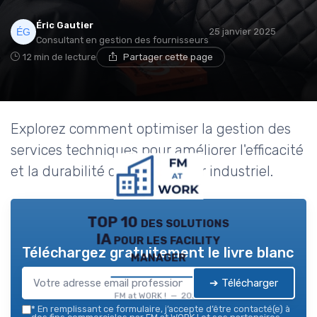
Éric Gautier
25 janvier 2025
Consultant en gestion des fournisseurs
12 min de lecture
Partager cette page
Explorez comment optimiser la gestion des
services techniques pour améliorer l'efficacité
et la durabilité dans le secteur industriel.
TOP 10 des solutions
IA pour les facility
Téléchargez gratuitement le livre blanc
manager
➔ Télécharger
FM at WORK ! — 2026
*
En remplissant ce formulaire, j’accepte d’être contacté(e) à