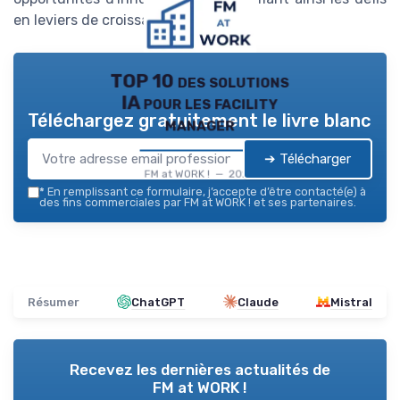
en leviers de croissance.
TOP 10 des solutions
IA pour les facility
Téléchargez gratuitement le livre blanc
manager
➔ Télécharger
FM at WORK ! — 2026
*
En remplissant ce formulaire, j’accepte d’être contacté(e) à
des fins commerciales par FM at WORK ! et ses partenaires.
Résumer
ChatGPT
Claude
Mistral
Recevez les dernières actualités de
FM at WORK !