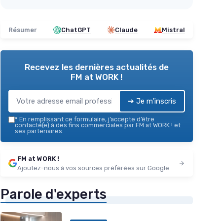
Résumer
ChatGPT
Claude
Mistral
Recevez les dernières actualités de
FM at WORK !
➔ Je m'inscris
*
En remplissant ce formulaire, j’accepte d’être
contacté(e) à des fins commerciales par FM at WORK ! et
ses partenaires.
FM at WORK !
Ajoutez-nous à vos sources préférées sur Google
Parole d'experts