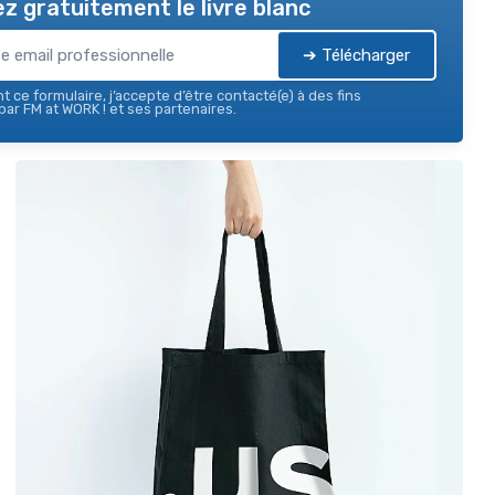
z gratuitement le livre blanc
➔ Télécharger
 ce formulaire, j’accepte d’être contacté(e) à des fins
ar FM at WORK ! et ses partenaires.