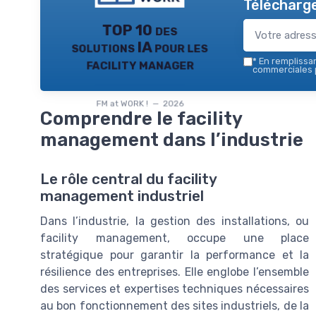
Télécharge
TOP 10 des
solutions IA pour les
facility manager
*
En remplissant
commerciales p
FM at WORK ! — 2026
Comprendre le facility
management dans l’industrie
Le rôle central du facility
management industriel
Dans l’industrie, la gestion des installations, ou
facility management, occupe une place
stratégique pour garantir la performance et la
résilience des entreprises. Elle englobe l’ensemble
des services et expertises techniques nécessaires
au bon fonctionnement des sites industriels, de la