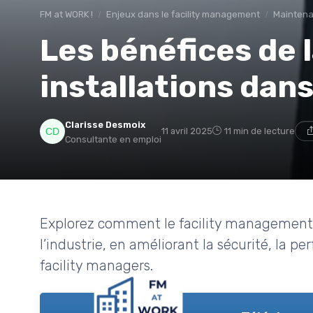
FM at WORK !
Enjeux dans le facility management
Maintena
Les bénéfices de 
installations dans
Clarisse Desmoix
11 avril 2025
11 min de lecture
Consultante en emploi
Explorez comment le facility management
l’industrie, en améliorant la sécurité, la p
facility managers.