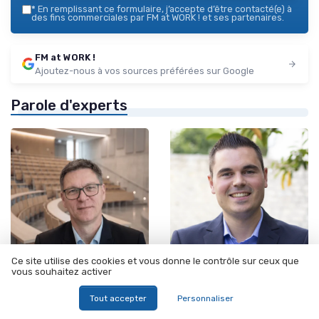
*
En remplissant ce formulaire, j’accepte d’être contacté(e) à
des fins commerciales par FM at WORK ! et ses partenaires.
FM at WORK !
Ajoutez-nous à vos sources préférées sur Google
Parole d'experts
Ce site utilise des cookies et vous donne le contrôle sur ceux que
vous souhaitez activer
•
•
28/04/2026
12/06/2025
Interview
Interview
Interview de Fabien ROLLAND
INTERVIEW - Marvyn DOUARD-
Tout accepter
Personnaliser
de Université de Reims
COMMUNICATION VISUELLE :
Champagne-Ardenne :
“La tendance pour 2025 sera