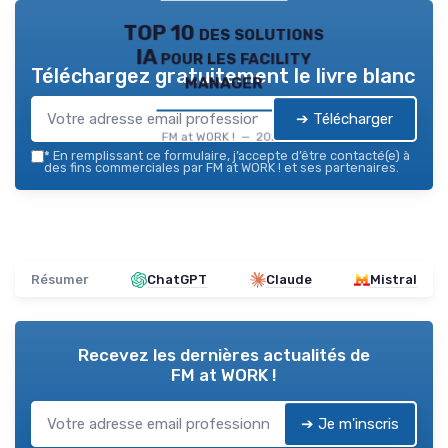
TOP 10 des solutions
IA pour les facility
Téléchargez gratuitement le livre blanc
manager
➔ Télécharger
FM at WORK ! — 2026
*
En remplissant ce formulaire, j’accepte d’être contacté(e) à
des fins commerciales par FM at WORK ! et ses partenaires.
Résumer
ChatGPT
Claude
Mistral
Recevez les dernières actualités de
FM at WORK !
➔ Je m'inscris