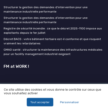
Structurer la gestion des demandes d’intervention pour une
maintenance industrielle performante
Structurer la gestion des demandes d’intervention pour une
maintenance industrielle performante
Registre de sécurité incendie : ce que le décret 2025-1100 impose aux
exploitants depuis le 1er juillet
Décret BACS : votre bâtiment tertiaire est-il conforme et que risquent
vraiment les retardataires
GMAO santé : structurer la maintenance des infrastructures médicales
pour un facility management industriel exigeant
FM at WORK !
Ce site utilise des cookies et vous donne le contrôle sur ceux que
Mentions légales
Politique de confidentialité
Grande
vous souhaitez activer
enquête 2025 sur l'IA et les facility manager
© FM at WORK ! 2026
Tout accepter
Personnaliser