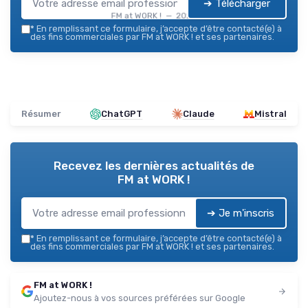
➔ Télécharger
FM at WORK ! — 2026
*
En remplissant ce formulaire, j’accepte d’être contacté(e) à
des fins commerciales par FM at WORK ! et ses partenaires.
Résumer
ChatGPT
Claude
Mistral
Recevez les dernières actualités de
FM at WORK !
➔ Je m'inscris
*
En remplissant ce formulaire, j’accepte d’être contacté(e) à
des fins commerciales par FM at WORK ! et ses partenaires.
FM at WORK !
Ajoutez-nous à vos sources préférées sur Google