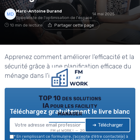
Marc-Antoine Durand
14 mai 2025
Spécialiste de l'optimisation de l'espace
10 min de lecture
Partager cette page
Apprenez comment améliorer l'efficacité et la
sécurité grâce à une planification efficace du
ménage dans l'industrie.
TOP 10 des solutions
IA pour les facility
Téléchargez gratuitement le livre blanc
manager
➔ Télécharger
FM at WORK ! — 2026
*
En remplissant ce formulaire, j’accepte d’être contacté(e) à