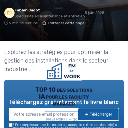
Fabien Jadot
5 juin 2025
Spécialiste en maintenance et entretien
9 min de lecture
Partager cette page
Explorez les stratégies pour optimiser la
gestion des installations dans le secteur
industriel.
TOP 10 des solutions
IA pour les facility
Téléchargez gratuitement le livre blanc
manager
➔ Télécharger
FM at WORK ! — 2026
*
En remplissant ce formulaire, j’accepte d’être contacté(e) à