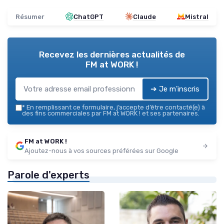
Résumer
ChatGPT
Claude
Mistral
Recevez les dernières actualités de
FM at WORK !
➔ Je m'inscris
*
En remplissant ce formulaire, j’accepte d’être contacté(e) à
des fins commerciales par FM at WORK ! et ses partenaires.
FM at WORK !
Ajoutez-nous à vos sources préférées sur Google
Parole d'experts