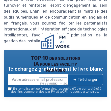
turnover et renforcer l'esprit d'engagement au sein
des équipes. Enfin, en encourageant la maîtrise des
outils numériques et de communication en anglais et
en français, vous pourrez faciliter les partenariats
internationaux et l'intégration efficace de technologies
intelligentes, favorisant ainsi l'optimisation de la
gestion des installations.
TOP 10 des solutions
IA pour les facility
Téléchargez gratuitement le livre blanc
manager
➔ Télécharger
FM at WORK ! — 2026
*
En remplissant ce formulaire, j’accepte d’être contacté(e) à
des fins commerciales par FM at WORK ! et ses partenaires.