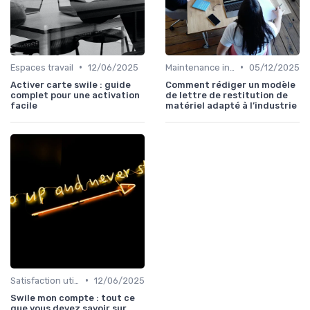
•
•
Espaces travail
12/06/2025
Maintenance infrastructures
05/12/2025
Activer carte swile : guide
Comment rédiger un modèle
complet pour une activation
de lettre de restitution de
facile
matériel adapté à l’industrie
•
Satisfaction utilisateurs
12/06/2025
Swile mon compte : tout ce
que vous devez savoir sur