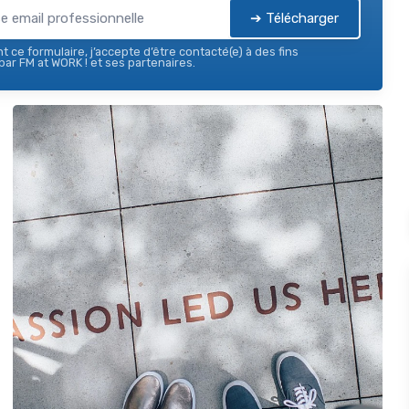
➔ Télécharger
 ce formulaire, j’accepte d’être contacté(e) à des fins
ar FM at WORK ! et ses partenaires.