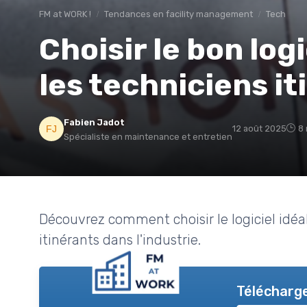
FM at WORK !
Tendances en facility management
Tech
Choisir le bon log
les techniciens i
Fabien Jadot
12 août 2025
8 
Spécialiste en maintenance et entretien
Découvrez comment choisir le logiciel idéa
itinérants dans l'industrie.
Télécharge