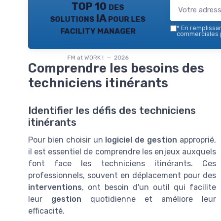
TOP 10 des
solutions IA pour les
facility manager
*
En remplissant
commerciales p
FM at WORK ! — 2026
Comprendre les besoins des
techniciens itinérants
Identifier les défis des techniciens
itinérants
Pour bien choisir un
logiciel de gestion
approprié,
il est essentiel de comprendre les enjeux auxquels
font face les techniciens itinérants. Ces
professionnels, souvent en déplacement pour des
interventions
, ont besoin d'un outil qui facilite
leur
gestion
quotidienne et améliore leur
efficacité.