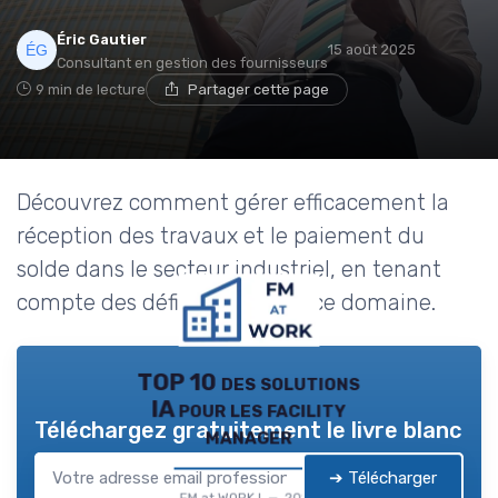
Éric Gautier
15 août 2025
Consultant en gestion des fournisseurs
9 min de lecture
Partager cette page
Découvrez comment gérer efficacement la
réception des travaux et le paiement du
solde dans le secteur industriel, en tenant
compte des défis uniques de ce domaine.
TOP 10 des solutions
IA pour les facility
Téléchargez gratuitement le livre blanc
manager
➔ Télécharger
FM at WORK ! — 2026