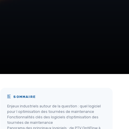
SOMMAIRE
Enjeux industriels autour de la question : quel logiciel
pour l optimisation des tournées de maintenance
Fonctionnalités clés des logiciels d’optimisation des
tournées de maintenance
Panorama des principaux logiciels : de PTV OptiFlow à