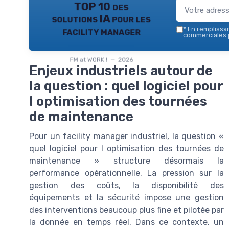
TOP 10 des
solutions IA pour les
facility manager
*
En remplissant
commerciales p
FM at WORK ! — 2026
Enjeux industriels autour de
la question : quel logiciel pour
l optimisation des tournées
de maintenance
Pour un facility manager industriel, la question «
quel logiciel pour l optimisation des tournées de
maintenance » structure désormais la
performance opérationnelle. La pression sur la
gestion des coûts, la disponibilité des
équipements et la sécurité impose une gestion
des interventions beaucoup plus fine et pilotée par
la donnée en temps réel. Dans ce contexte, un