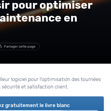
sir pour optimiser
maintenance en
Partager cette page
leur logiciel pour l’optimisation des tournées
écurité et satisfaction client.
z gratuitement le livre blanc