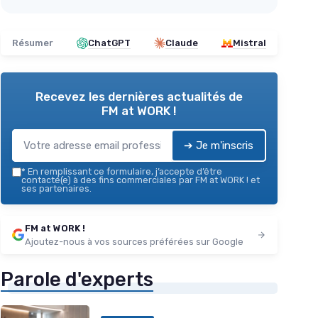
Résumer
ChatGPT
Claude
Mistral
Recevez les dernières actualités de
FM at WORK !
➔ Je m'inscris
*
En remplissant ce formulaire, j’accepte d’être
contacté(e) à des fins commerciales par FM at WORK ! et
ses partenaires.
FM at WORK !
Ajoutez-nous à vos sources préférées sur Google
Parole d'experts