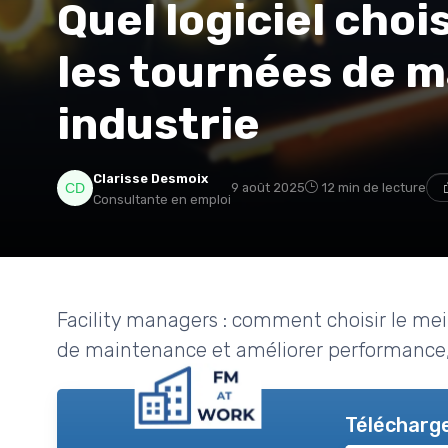
Quel logiciel choi
les tournées de 
industrie
Clarisse Desmoix
9 août 2025
12 min de lecture
Consultante en emploi
Facility managers : comment choisir le meil
de maintenance et améliorer performance, s
Télécharge